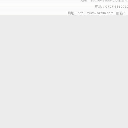
地址：佛山市禅城区行政服务中
电话：0757-8330626
网址：http：//www.hzsifa.com 邮箱：